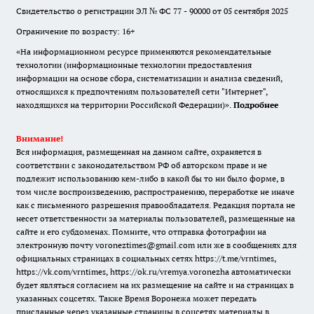
Свидетельство о регистрации ЭЛ № ФС 77 - 90000 от 05 сентября 2025
Ограничение по возрасту: 16+
«На информационном ресурсе применяются рекомендательные
технологии (информационные технологии предоставления
информации на основе сбора, систематизации и анализа сведений,
относящихся к предпочтениям пользователей сети "Интернет",
находящихся на территории Российской Федерации)».
Подробнее
Внимание!
Вся информация, размещенная на данном сайте, охраняется в
соответствии с законодательством РФ об авторском праве и не
подлежит использованию кем-либо в какой бы то ни было форме, в
том числе воспроизведению, распространению, переработке не иначе
как с письменного разрешения правообладателя. Редакция портала не
несет ответственности за материалы пользователей, размещенные на
сайте и его субдоменах. Помните, что отправка фотографии на
электронную почту voroneztimes@gmail.com или же в сообщениях для
официальных страницах в социальных сетях
https://t.me/vrntimes
,
https://vk.com/vrntimes
,
https://ok.ru/vremya.voronezha
автоматически
будет являться согласием на их размещение на сайте и на страницах в
указанных соцсетях. Также Время Воронежа может передать
присланные через указанные страницы в соцсетях материалы в