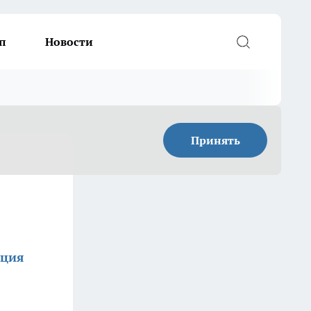
п
Новости
Принять
кция