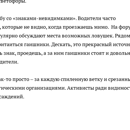
светофоры.
бу со «знаками-невидимками». Водители часто
 которые не видно, когда проезжаешь мимо. На фор
гулярно обсуждают места возможных ловушек. Рядом
ритаиться гаишники. Дескать, это прекрасный источ
 знак, проедешь, а за ним гаишники стоят и доволь
одители.
ак-то просто – за каждую спиленную ветку и срезанн
огическими организациями. Активисты ради видимос
саждений.