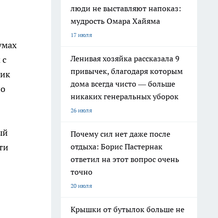
люди не выставляют напоказ:
мудрость Омара Хайяма
17 июля
умах
Ленивая хозяйка рассказала 9
 с
привычек, благодаря которым
ник
дома всегда чисто — больше
но
никаких генеральных уборок
26 июля
ый
Почему сил нет даже после
ти
отдыха: Борис Пастернак
ответил на этот вопрос очень
точно
20 июля
Крышки от бутылок больше не