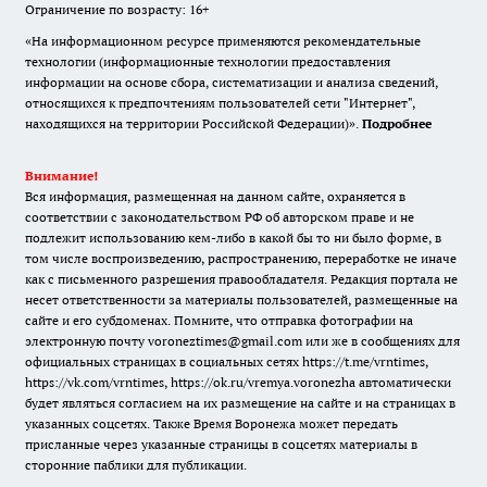
Ограничение по возрасту: 16+
«На информационном ресурсе применяются рекомендательные
технологии (информационные технологии предоставления
информации на основе сбора, систематизации и анализа сведений,
относящихся к предпочтениям пользователей сети "Интернет",
находящихся на территории Российской Федерации)».
Подробнее
Внимание!
Вся информация, размещенная на данном сайте, охраняется в
соответствии с законодательством РФ об авторском праве и не
подлежит использованию кем-либо в какой бы то ни было форме, в
том числе воспроизведению, распространению, переработке не иначе
как с письменного разрешения правообладателя. Редакция портала не
несет ответственности за материалы пользователей, размещенные на
сайте и его субдоменах. Помните, что отправка фотографии на
электронную почту voroneztimes@gmail.com или же в сообщениях для
официальных страницах в социальных сетях
https://t.me/vrntimes
,
https://vk.com/vrntimes
,
https://ok.ru/vremya.voronezha
автоматически
будет являться согласием на их размещение на сайте и на страницах в
указанных соцсетях. Также Время Воронежа может передать
присланные через указанные страницы в соцсетях материалы в
сторонние паблики для публикации.