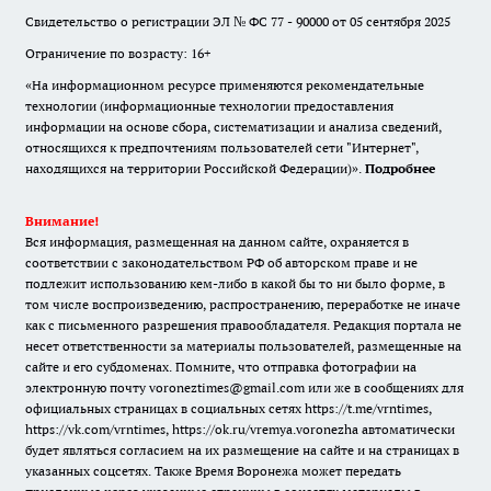
Свидетельство о регистрации ЭЛ № ФС 77 - 90000 от 05 сентября 2025
Ограничение по возрасту: 16+
«На информационном ресурсе применяются рекомендательные
технологии (информационные технологии предоставления
информации на основе сбора, систематизации и анализа сведений,
относящихся к предпочтениям пользователей сети "Интернет",
находящихся на территории Российской Федерации)».
Подробнее
Внимание!
Вся информация, размещенная на данном сайте, охраняется в
соответствии с законодательством РФ об авторском праве и не
подлежит использованию кем-либо в какой бы то ни было форме, в
том числе воспроизведению, распространению, переработке не иначе
как с письменного разрешения правообладателя. Редакция портала не
несет ответственности за материалы пользователей, размещенные на
сайте и его субдоменах. Помните, что отправка фотографии на
электронную почту voroneztimes@gmail.com или же в сообщениях для
официальных страницах в социальных сетях
https://t.me/vrntimes
,
https://vk.com/vrntimes
,
https://ok.ru/vremya.voronezha
автоматически
будет являться согласием на их размещение на сайте и на страницах в
указанных соцсетях. Также Время Воронежа может передать