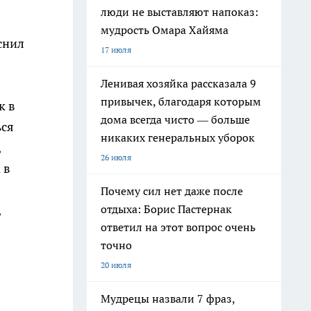
люди не выставляют напоказ:
мудрость Омара Хайяма
яснил
17 июля
Ленивая хозяйка рассказала 9
привычек, благодаря которым
к в
дома всегда чисто — больше
ься
никаких генеральных уборок
,
26 июля
 в
Почему сил нет даже после
,
отдыха: Борис Пастернак
ответил на этот вопрос очень
точно
20 июля
Мудрецы назвали 7 фраз,