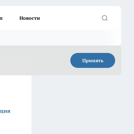
п
Новости
Принять
кция