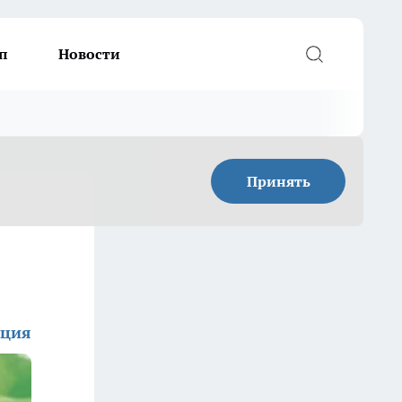
п
Новости
Принять
кция