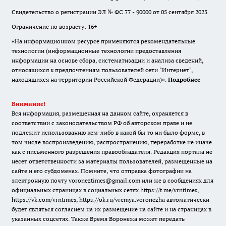
Свидетельство о регистрации ЭЛ № ФС 77 - 90000 от 05 сентября 2025
Ограничение по возрасту: 16+
«На информационном ресурсе применяются рекомендательные
технологии (информационные технологии предоставления
информации на основе сбора, систематизации и анализа сведений,
относящихся к предпочтениям пользователей сети "Интернет",
находящихся на территории Российской Федерации)».
Подробнее
Внимание!
Вся информация, размещенная на данном сайте, охраняется в
соответствии с законодательством РФ об авторском праве и не
подлежит использованию кем-либо в какой бы то ни было форме, в
том числе воспроизведению, распространению, переработке не иначе
как с письменного разрешения правообладателя. Редакция портала не
несет ответственности за материалы пользователей, размещенные на
сайте и его субдоменах. Помните, что отправка фотографии на
электронную почту voroneztimes@gmail.com или же в сообщениях для
официальных страницах в социальных сетях
https://t.me/vrntimes
,
https://vk.com/vrntimes
,
https://ok.ru/vremya.voronezha
автоматически
будет являться согласием на их размещение на сайте и на страницах в
указанных соцсетях. Также Время Воронежа может передать