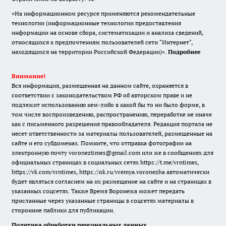
«На информационном ресурсе применяются рекомендательные
технологии (информационные технологии предоставления
информации на основе сбора, систематизации и анализа сведений,
относящихся к предпочтениям пользователей сети "Интернет",
находящихся на территории Российской Федерации)».
Подробнее
Внимание!
Вся информация, размещенная на данном сайте, охраняется в
соответствии с законодательством РФ об авторском праве и не
подлежит использованию кем-либо в какой бы то ни было форме, в
том числе воспроизведению, распространению, переработке не иначе
как с письменного разрешения правообладателя. Редакция портала не
несет ответственности за материалы пользователей, размещенные на
сайте и его субдоменах. Помните, что отправка фотографии на
электронную почту voroneztimes@gmail.com или же в сообщениях для
официальных страницах в социальных сетях
https://t.me/vrntimes
,
https://vk.com/vrntimes
,
https://ok.ru/vremya.voronezha
автоматически
будет являться согласием на их размещение на сайте и на страницах в
указанных соцсетях. Также Время Воронежа может передать
присланные через указанные страницы в соцсетях материалы в
сторонние паблики для публикации.
Политика обработки персональных данных