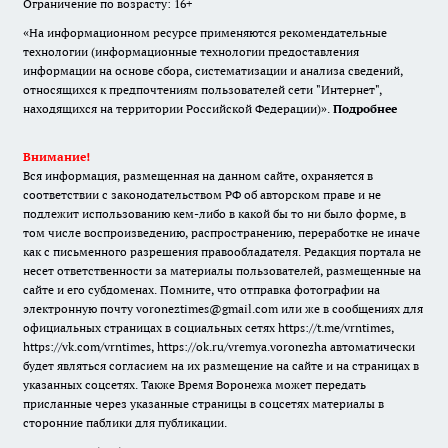
Ограничение по возрасту: 16+
«На информационном ресурсе применяются рекомендательные
технологии (информационные технологии предоставления
информации на основе сбора, систематизации и анализа сведений,
относящихся к предпочтениям пользователей сети "Интернет",
находящихся на территории Российской Федерации)».
Подробнее
Внимание!
Вся информация, размещенная на данном сайте, охраняется в
соответствии с законодательством РФ об авторском праве и не
подлежит использованию кем-либо в какой бы то ни было форме, в
том числе воспроизведению, распространению, переработке не иначе
как с письменного разрешения правообладателя. Редакция портала не
несет ответственности за материалы пользователей, размещенные на
сайте и его субдоменах. Помните, что отправка фотографии на
электронную почту voroneztimes@gmail.com или же в сообщениях для
официальных страницах в социальных сетях
https://t.me/vrntimes
,
https://vk.com/vrntimes
,
https://ok.ru/vremya.voronezha
автоматически
будет являться согласием на их размещение на сайте и на страницах в
указанных соцсетях. Также Время Воронежа может передать
присланные через указанные страницы в соцсетях материалы в
сторонние паблики для публикации.