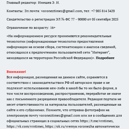
Главный редактор: Имешев Э. И.
Контакты: Эл.почта: voroneztimes@gmail.com, тел: +7 985 814 3429
Свидетельство о регистрации ЭЛ № ФС 77 - 90000 от 05 сентября 2025
Ограничение по возрасту: 16+
«На информационном ресурсе применяются рекомендательные
технологии (информационные технологии предоставления
информации на основе сбора, систематизации и анализа сведений,
относящихся к предпочтениям пользователей сети "Интернет",
находящихся на территории Российской Федерации)».
Подробнее
Внимание!
Вся информация, размещенная на данном сайте, охраняется в
соответствии с законодательством РФ об авторском праве и не
подлежит использованию кем-либо в какой бы то ни было форме, в
том числе воспроизведению, распространению, переработке не иначе
как с письменного разрешения правообладателя. Редакция портала не
несет ответственности за материалы пользователей, размещенные на
сайте и его субдоменах. Помните, что отправка фотографии на
электронную почту voroneztimes@gmail.com или же в сообщениях для
официальных страницах в социальных сетях
https://t.me/vrntimes
,
https://vk.com/vrntimes
,
https://ok.ru/vremya.voronezha
автоматически