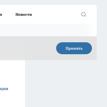
п
Новости
Принять
кция