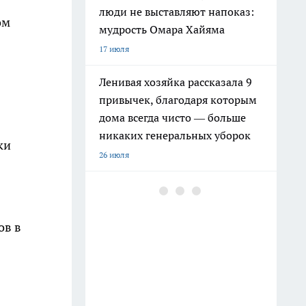
люди не выставляют напоказ:
ом
мудрость Омара Хайяма
17 июля
Ленивая хозяйка рассказала 9
привычек, благодаря которым
дома всегда чисто — больше
никаких генеральных уборок
ки
26 июля
Почему сил нет даже после
отдыха: Борис Пастернак
ответил на этот вопрос очень
ов в
точно
20 июля
Крышки от бутылок больше не