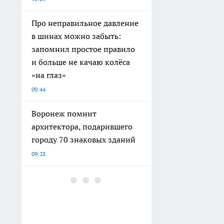
Про неправильное давление
в шинах можно забыть:
запомнил простое правило
и больше не качаю колёса
«на глаз»
09:44
Воронеж помнит
архитектора, подарившего
городу 70 знаковых зданий
09:28
Инвалид из Воронежа
отсудил у компании 600
тысяч рублей за аренду авто
09:03