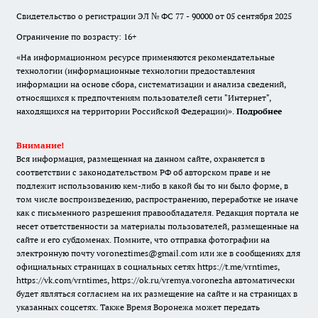
Свидетельство о регистрации ЭЛ № ФС 77 - 90000 от 05 сентября 2025
Ограничение по возрасту: 16+
«На информационном ресурсе применяются рекомендательные
технологии (информационные технологии предоставления
информации на основе сбора, систематизации и анализа сведений,
относящихся к предпочтениям пользователей сети "Интернет",
находящихся на территории Российской Федерации)».
Подробнее
Внимание!
Вся информация, размещенная на данном сайте, охраняется в
соответствии с законодательством РФ об авторском праве и не
подлежит использованию кем-либо в какой бы то ни было форме, в
том числе воспроизведению, распространению, переработке не иначе
как с письменного разрешения правообладателя. Редакция портала не
несет ответственности за материалы пользователей, размещенные на
сайте и его субдоменах. Помните, что отправка фотографии на
электронную почту voroneztimes@gmail.com или же в сообщениях для
официальных страницах в социальных сетях
https://t.me/vrntimes
,
https://vk.com/vrntimes
,
https://ok.ru/vremya.voronezha
автоматически
будет являться согласием на их размещение на сайте и на страницах в
указанных соцсетях. Также Время Воронежа может передать