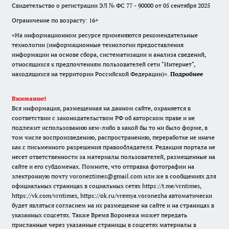
Свидетельство о регистрации ЭЛ № ФС 77 - 90000 от 05 сентября 2025
Ограничение по возрасту: 16+
«На информационном ресурсе применяются рекомендательные
технологии (информационные технологии предоставления
информации на основе сбора, систематизации и анализа сведений,
относящихся к предпочтениям пользователей сети "Интернет",
находящихся на территории Российской Федерации)».
Подробнее
Внимание!
Вся информация, размещенная на данном сайте, охраняется в
соответствии с законодательством РФ об авторском праве и не
подлежит использованию кем-либо в какой бы то ни было форме, в
том числе воспроизведению, распространению, переработке не иначе
как с письменного разрешения правообладателя. Редакция портала не
несет ответственности за материалы пользователей, размещенные на
сайте и его субдоменах. Помните, что отправка фотографии на
электронную почту voroneztimes@gmail.com или же в сообщениях для
официальных страницах в социальных сетях
https://t.me/vrntimes
,
https://vk.com/vrntimes
,
https://ok.ru/vremya.voronezha
автоматически
будет являться согласием на их размещение на сайте и на страницах в
указанных соцсетях. Также Время Воронежа может передать
присланные через указанные страницы в соцсетях материалы в