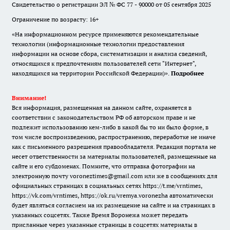
Свидетельство о регистрации ЭЛ № ФС 77 - 90000 от 05 сентября 2025
Ограничение по возрасту: 16+
«На информационном ресурсе применяются рекомендательные
технологии (информационные технологии предоставления
информации на основе сбора, систематизации и анализа сведений,
относящихся к предпочтениям пользователей сети "Интернет",
находящихся на территории Российской Федерации)».
Подробнее
Внимание!
Вся информация, размещенная на данном сайте, охраняется в
соответствии с законодательством РФ об авторском праве и не
подлежит использованию кем-либо в какой бы то ни было форме, в
том числе воспроизведению, распространению, переработке не иначе
как с письменного разрешения правообладателя. Редакция портала не
несет ответственности за материалы пользователей, размещенные на
сайте и его субдоменах. Помните, что отправка фотографии на
электронную почту voroneztimes@gmail.com или же в сообщениях для
официальных страницах в социальных сетях
https://t.me/vrntimes
,
https://vk.com/vrntimes
,
https://ok.ru/vremya.voronezha
автоматически
будет являться согласием на их размещение на сайте и на страницах в
указанных соцсетях. Также Время Воронежа может передать
присланные через указанные страницы в соцсетях материалы в