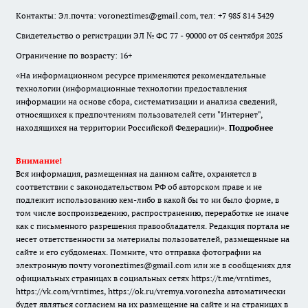
Контакты: Эл.почта: voroneztimes@gmail.com, тел: +7 985 814 3429
Свидетельство о регистрации ЭЛ № ФС 77 - 90000 от 05 сентября 2025
Ограничение по возрасту: 16+
«На информационном ресурсе применяются рекомендательные
технологии (информационные технологии предоставления
информации на основе сбора, систематизации и анализа сведений,
относящихся к предпочтениям пользователей сети "Интернет",
находящихся на территории Российской Федерации)».
Подробнее
Внимание!
Вся информация, размещенная на данном сайте, охраняется в
соответствии с законодательством РФ об авторском праве и не
подлежит использованию кем-либо в какой бы то ни было форме, в
том числе воспроизведению, распространению, переработке не иначе
как с письменного разрешения правообладателя. Редакция портала не
несет ответственности за материалы пользователей, размещенные на
сайте и его субдоменах. Помните, что отправка фотографии на
электронную почту voroneztimes@gmail.com или же в сообщениях для
официальных страницах в социальных сетях
https://t.me/vrntimes
,
https://vk.com/vrntimes
,
https://ok.ru/vremya.voronezha
автоматически
будет являться согласием на их размещение на сайте и на страницах в