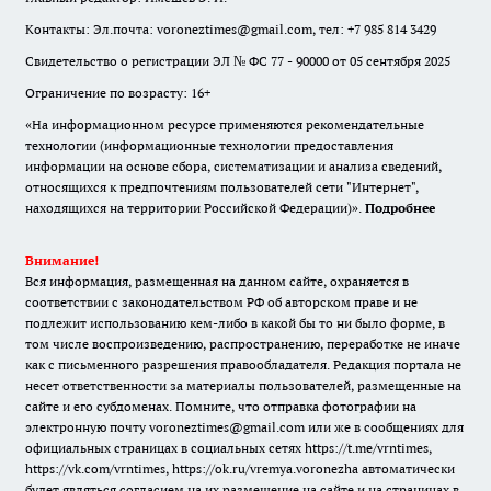
Контакты: Эл.почта: voroneztimes@gmail.com, тел: +7 985 814 3429
Свидетельство о регистрации ЭЛ № ФС 77 - 90000 от 05 сентября 2025
Ограничение по возрасту: 16+
«На информационном ресурсе применяются рекомендательные
технологии (информационные технологии предоставления
информации на основе сбора, систематизации и анализа сведений,
относящихся к предпочтениям пользователей сети "Интернет",
находящихся на территории Российской Федерации)».
Подробнее
Внимание!
Вся информация, размещенная на данном сайте, охраняется в
соответствии с законодательством РФ об авторском праве и не
подлежит использованию кем-либо в какой бы то ни было форме, в
том числе воспроизведению, распространению, переработке не иначе
как с письменного разрешения правообладателя. Редакция портала не
несет ответственности за материалы пользователей, размещенные на
сайте и его субдоменах. Помните, что отправка фотографии на
электронную почту voroneztimes@gmail.com или же в сообщениях для
официальных страницах в социальных сетях
https://t.me/vrntimes
,
https://vk.com/vrntimes
,
https://ok.ru/vremya.voronezha
автоматически
будет являться согласием на их размещение на сайте и на страницах в