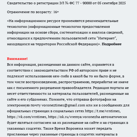
Свидетельство о регистрации ЭЛ № ФС 77 - 90000 от 05 сентября 2025
Ограничение по возрасту: 16+
«На информационном ресурсе применяются рекомендательные
технологии (информационные технологии предоставления
информации на основе сбора, систематизации и анализа сведений,
относящихся к предпочтениям пользователей сети "Интернет",
находящихся на территории Российской Федерации)».
Подробнее
Внимание!
Вся информация, размещенная на данном сайте, охраняется в
соответствии с законодательством РФ об авторском праве и не
подлежит использованию кем-либо в какой бы то ни было форме, в
том числе воспроизведению, распространению, переработке не иначе
как с письменного разрешения правообладателя. Редакция портала не
несет ответственности за материалы пользователей, размещенные на
сайте и его субдоменах. Помните, что отправка фотографии на
электронную почту voroneztimes@gmail.com или же в сообщениях для
официальных страницах в социальных сетях
https://t.me/vrntimes
,
https://vk.com/vrntimes
,
https://ok.ru/vremya.voronezha
автоматически
будет являться согласием на их размещение на сайте и на страницах в
указанных соцсетях. Также Время Воронежа может передать
присланные через указанные страницы в соцсетях материалы в