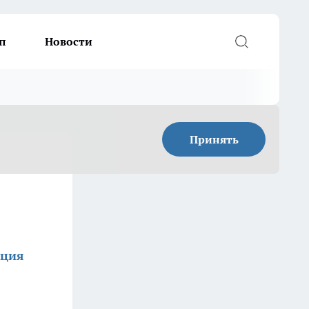
п
Новости
Принять
кция