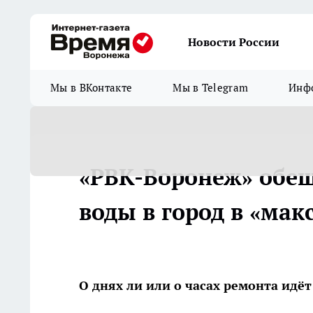
Новости России
Мы в ВКонтакте
Мы в Telegram
Инфо
«РВК-Воронеж» обещ
воды в город в «ма
О днях ли или о часах ремонта идё