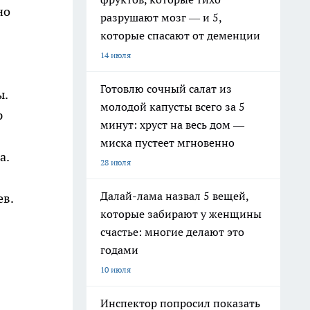
но
разрушают мозг — и 5,
которые спасают от деменции
14 июля
Готовлю сочный салат из
ы.
молодой капусты всего за 5
р
минут: хруст на весь дом —
миска пустеет мгновенно
а.
28 июля
Далай-лама назвал 5 вещей,
ев.
которые забирают у женщины
счастье: многие делают это
годами
10 июля
Инспектор попросил показать