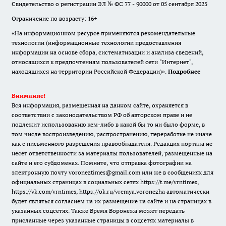
Свидетельство о регистрации ЭЛ № ФС 77 - 90000 от 05 сентября 2025
Ограничение по возрасту: 16+
«На информационном ресурсе применяются рекомендательные
технологии (информационные технологии предоставления
информации на основе сбора, систематизации и анализа сведений,
относящихся к предпочтениям пользователей сети "Интернет",
находящихся на территории Российской Федерации)».
Подробнее
Внимание!
Вся информация, размещенная на данном сайте, охраняется в
соответствии с законодательством РФ об авторском праве и не
подлежит использованию кем-либо в какой бы то ни было форме, в
том числе воспроизведению, распространению, переработке не иначе
как с письменного разрешения правообладателя. Редакция портала не
несет ответственности за материалы пользователей, размещенные на
сайте и его субдоменах. Помните, что отправка фотографии на
электронную почту voroneztimes@gmail.com или же в сообщениях для
официальных страницах в социальных сетях
https://t.me/vrntimes
,
https://vk.com/vrntimes
,
https://ok.ru/vremya.voronezha
автоматически
будет являться согласием на их размещение на сайте и на страницах в
указанных соцсетях. Также Время Воронежа может передать
присланные через указанные страницы в соцсетях материалы в