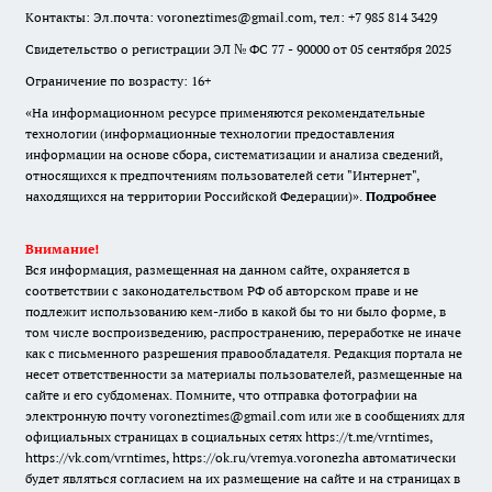
Контакты: Эл.почта: voroneztimes@gmail.com, тел: +7 985 814 3429
Свидетельство о регистрации ЭЛ № ФС 77 - 90000 от 05 сентября 2025
Ограничение по возрасту: 16+
«На информационном ресурсе применяются рекомендательные
технологии (информационные технологии предоставления
информации на основе сбора, систематизации и анализа сведений,
относящихся к предпочтениям пользователей сети "Интернет",
находящихся на территории Российской Федерации)».
Подробнее
Внимание!
Вся информация, размещенная на данном сайте, охраняется в
соответствии с законодательством РФ об авторском праве и не
подлежит использованию кем-либо в какой бы то ни было форме, в
том числе воспроизведению, распространению, переработке не иначе
как с письменного разрешения правообладателя. Редакция портала не
несет ответственности за материалы пользователей, размещенные на
сайте и его субдоменах. Помните, что отправка фотографии на
электронную почту voroneztimes@gmail.com или же в сообщениях для
официальных страницах в социальных сетях
https://t.me/vrntimes
,
https://vk.com/vrntimes
,
https://ok.ru/vremya.voronezha
автоматически
будет являться согласием на их размещение на сайте и на страницах в