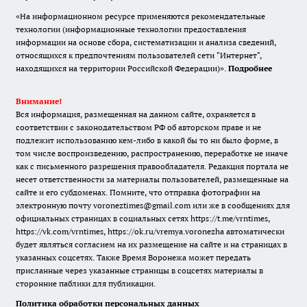
«На информационном ресурсе применяются рекомендательные
технологии (информационные технологии предоставления
информации на основе сбора, систематизации и анализа сведений,
относящихся к предпочтениям пользователей сети "Интернет",
находящихся на территории Российской Федерации)».
Подробнее
Внимание!
Вся информация, размещенная на данном сайте, охраняется в
соответствии с законодательством РФ об авторском праве и не
подлежит использованию кем-либо в какой бы то ни было форме, в
том числе воспроизведению, распространению, переработке не иначе
как с письменного разрешения правообладателя. Редакция портала не
несет ответственности за материалы пользователей, размещенные на
сайте и его субдоменах. Помните, что отправка фотографии на
электронную почту voroneztimes@gmail.com или же в сообщениях для
официальных страницах в социальных сетях
https://t.me/vrntimes
,
https://vk.com/vrntimes
,
https://ok.ru/vremya.voronezha
автоматически
будет являться согласием на их размещение на сайте и на страницах в
указанных соцсетях. Также Время Воронежа может передать
присланные через указанные страницы в соцсетях материалы в
сторонние паблики для публикации.
Политика обработки персональных данных