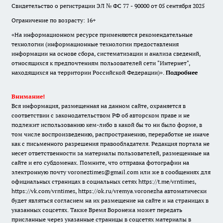
Свидетельство о регистрации ЭЛ № ФС 77 - 90000 от 05 сентября 2025
Ограничение по возрасту: 16+
«На информационном ресурсе применяются рекомендательные
технологии (информационные технологии предоставления
информации на основе сбора, систематизации и анализа сведений,
относящихся к предпочтениям пользователей сети "Интернет",
находящихся на территории Российской Федерации)».
Подробнее
Внимание!
Вся информация, размещенная на данном сайте, охраняется в
соответствии с законодательством РФ об авторском праве и не
подлежит использованию кем-либо в какой бы то ни было форме, в
том числе воспроизведению, распространению, переработке не иначе
как с письменного разрешения правообладателя. Редакция портала не
несет ответственности за материалы пользователей, размещенные на
сайте и его субдоменах. Помните, что отправка фотографии на
электронную почту voroneztimes@gmail.com или же в сообщениях для
официальных страницах в социальных сетях
https://t.me/vrntimes
,
https://vk.com/vrntimes
,
https://ok.ru/vremya.voronezha
автоматически
будет являться согласием на их размещение на сайте и на страницах в
указанных соцсетях. Также Время Воронежа может передать
присланные через указанные страницы в соцсетях материалы в