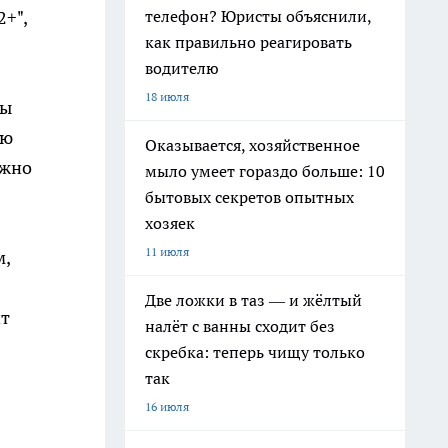
телефон? Юристы объяснили,
2+",
как правильно реагировать
водителю
18 июля
ды
ою
Оказывается, хозяйственное
ожно
мыло умеет гораздо больше: 10
бытовых секретов опытных
хозяек
11 июля
м,
Две ложки в таз — и жёлтый
ит
налёт с ванны сходит без
скребка: теперь чищу только
так
16 июля