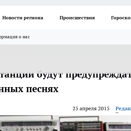
Новости региона
Происшествия
Гороско
рмация о нас
танции будут предупрежда
нных песнях
25 апреля 2015
Реда