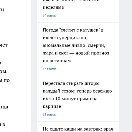
неделями
яц
19 июля
Погода "слетит с катушек" в
июле: суперциклон,
ляет
аномальные ливни, смерчи,
жара и снег — новый прогноз
по регионам
о
13 июля
зы.
ы по
Перестала стирать шторы
каждый сезон: теперь освежаю
их за 10 минут прямо на
карнизе
онца
13 июля
 в
Не ешьте каши на завтрак: врач