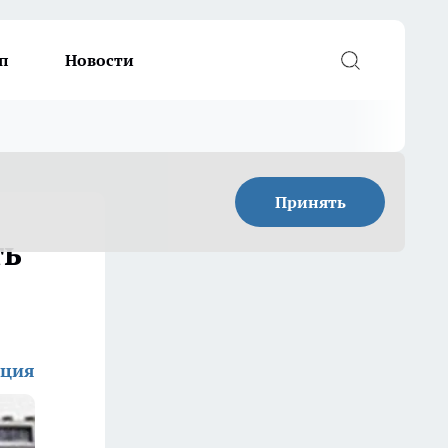
п
Новости
Принять
ть
кция