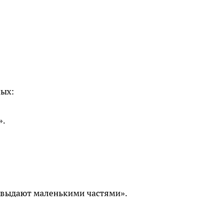
ых:
».
и выдают маленькими частями».