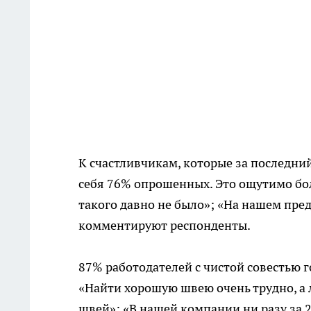
К счастливчикам, которые за последни
себя 76% опрошенных. Это ощутимо боль
такого давно не было»; «На нашем пре
комментируют респонденты.
87% работодателей с чистой совестью г
«Найти хорошую швею очень трудно, а 
швей»; «В нашей компании ни разу за 2