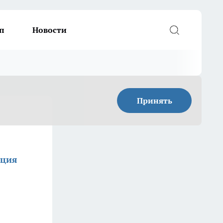
п
Новости
Принять
кция