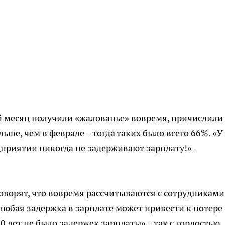
й месяц получили «жалованье» вовремя, причислили
ше, чем в феврале – тогда таких было всего 66%. «У
дприятии никогда не задерживают зарплату!» -
оворят, что вовремя рассчитываются с сотрудниками
любая задержка в зарплате может привести к потере
0 лет не было задержек зарплаты» – так с гордостью