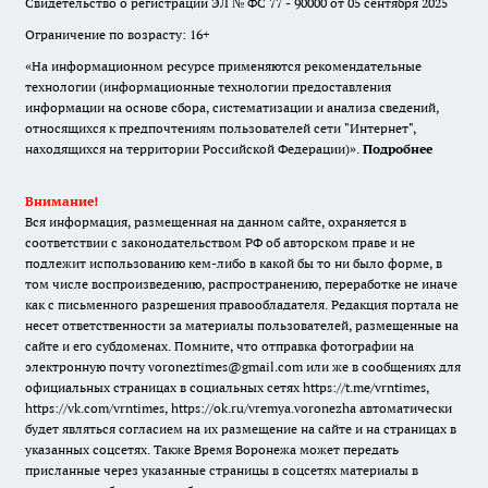
Свидетельство о регистрации ЭЛ № ФС 77 - 90000 от 05 сентября 2025
Ограничение по возрасту: 16+
«На информационном ресурсе применяются рекомендательные
технологии (информационные технологии предоставления
информации на основе сбора, систематизации и анализа сведений,
относящихся к предпочтениям пользователей сети "Интернет",
находящихся на территории Российской Федерации)».
Подробнее
Внимание!
Вся информация, размещенная на данном сайте, охраняется в
соответствии с законодательством РФ об авторском праве и не
подлежит использованию кем-либо в какой бы то ни было форме, в
том числе воспроизведению, распространению, переработке не иначе
как с письменного разрешения правообладателя. Редакция портала не
несет ответственности за материалы пользователей, размещенные на
сайте и его субдоменах. Помните, что отправка фотографии на
электронную почту voroneztimes@gmail.com или же в сообщениях для
официальных страницах в социальных сетях
https://t.me/vrntimes
,
https://vk.com/vrntimes
,
https://ok.ru/vremya.voronezha
автоматически
будет являться согласием на их размещение на сайте и на страницах в
указанных соцсетях. Также Время Воронежа может передать
присланные через указанные страницы в соцсетях материалы в