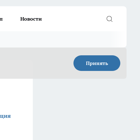
п
Новости
Принять
кция