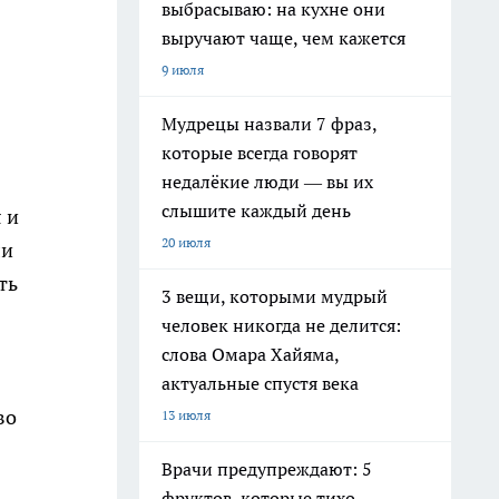
выбрасываю: на кухне они
выручают чаще, чем кажется
9 июля
Мудрецы назвали 7 фраз,
которые всегда говорят
недалёкие люди — вы их
слышите каждый день
 и
20 июля
ли
ть
3 вещи, которыми мудрый
человек никогда не делится:
слова Омара Хайяма,
актуальные спустя века
во
13 июля
Врачи предупреждают: 5
фруктов, которые тихо