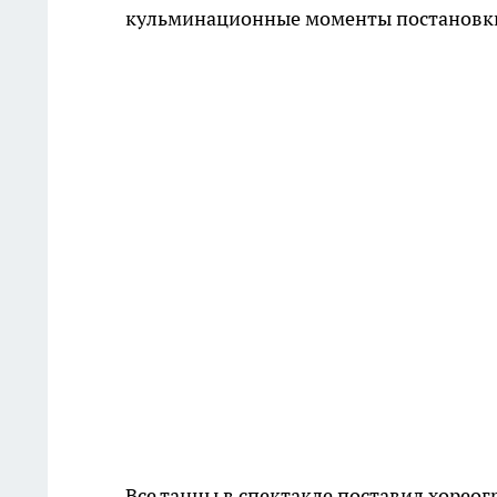
кульминационные моменты постановк
Все танцы в спектакле поставил хорео