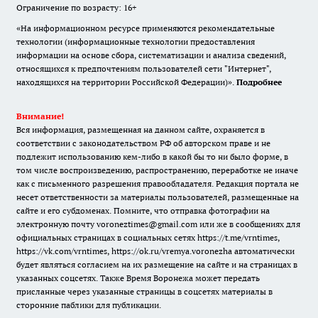
Ограничение по возрасту: 16+
«На информационном ресурсе применяются рекомендательные
технологии (информационные технологии предоставления
информации на основе сбора, систематизации и анализа сведений,
относящихся к предпочтениям пользователей сети "Интернет",
находящихся на территории Российской Федерации)».
Подробнее
Внимание!
Вся информация, размещенная на данном сайте, охраняется в
соответствии с законодательством РФ об авторском праве и не
подлежит использованию кем-либо в какой бы то ни было форме, в
том числе воспроизведению, распространению, переработке не иначе
как с письменного разрешения правообладателя. Редакция портала не
несет ответственности за материалы пользователей, размещенные на
сайте и его субдоменах. Помните, что отправка фотографии на
электронную почту voroneztimes@gmail.com или же в сообщениях для
официальных страницах в социальных сетях
https://t.me/vrntimes
,
https://vk.com/vrntimes
,
https://ok.ru/vremya.voronezha
автоматически
будет являться согласием на их размещение на сайте и на страницах в
указанных соцсетях. Также Время Воронежа может передать
присланные через указанные страницы в соцсетях материалы в
сторонние паблики для публикации.