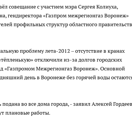
ровёл совещание с участием мэра Сергея Колиуха,
а, гендиректора «Газпром межрегионгаз Воронеж»
телей профильных структур областного правительств
альную проблему лета-2012 – отсутствие в кранах
«тёпленькую» отключили из-за долгов городских
ед «Газпромом Межрегионгаз Воронеж». Основной
одняшний день в Воронеже без горячей воды остаютс
 подана во все дома города, - заявил Алексей Гордеев
дут плановые работы.