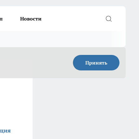
п
Новости
Принять
кция