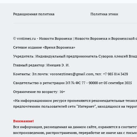
Редакционная политика
Политика этики
© vrntimes.ru - Новости Воронежа | Новости Воронежа и Воронежской о
Сетевое издание «Время Воронежа»
Учредитель: Индивидуальный предприниматель Суворов Алексей Вла
Главный редактор: Имешев Э. И.
Контакты: Эл.почта: voroneztimes@gmail.com, тел: +7 985 814 3429
Свидетельство о регистрации ЭЛ № ФС 77 - 90000 от 05 сентября 2025
Ограничение по возрасту: 16+
«На информационном ресурсе применяются рекомендательные техноло
предпочтениям пользователей сети "Интернет", находящихся на терр
Внимание!
Вся информация, размещенная на данном сайте, охраняется в соответс
воспроизведению, распространению, переработке не иначе как с письм