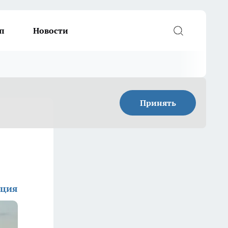
п
Новости
Принять
кция