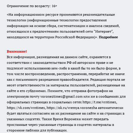
Ограничение по возрасту: 16+
«На информационном ресурсе применяются рекомендательные
технологии (информационные технологии предоставления
информации на основе сбора, систематизации и анализа сведений,
относящихся к предпочтениям пользователей сети "Интернет",
находящихся на территории Российской Федерации)».
Подробнее
Внимание!
Вся информация, размещенная на данном сайте, охраняется в
соответствии с законодательством РФ об авторском праве и не
подлежит использованию кем-либо в какой бы то ни было форме, в
том числе воспроизведению, распространению, переработке не иначе
как с письменного разрешения правообладателя. Редакция портала не
несет ответственности за материалы пользователей, размещенные на
сайте и его субдоменах. Помните, что отправка фотографии на
электронную почту voroneztimes@gmail.com или же в сообщениях для
официальных страницах в социальных сетях
https://t.me/vrntimes
,
https://vk.com/vrntimes
,
https://ok.ru/vremya.voronezha
автоматически
будет являться согласием на их размещение на сайте и на страницах в
указанных соцсетях. Также Время Воронежа может передать
присланные через указанные страницы в соцсетях материалы в
сторонние паблики для публикации.