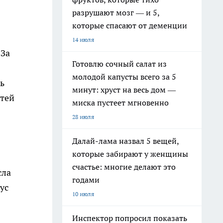
разрушают мозг — и 5,
которые спасают от деменции
14 июля
 За
Готовлю сочный салат из
молодой капусты всего за 5
ь
минут: хруст на весь дом —
етей
миска пустеет мгновенно
28 июля
Далай-лама назвал 5 вещей,
которые забирают у женщины
счастье: многие делают это
сла
годами
ус
10 июля
Инспектор попросил показать