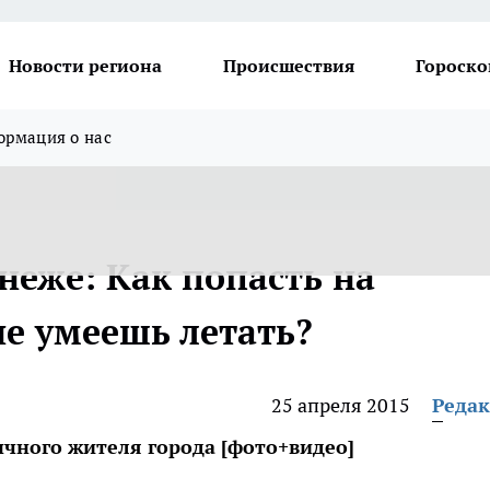
Новости региона
Происшествия
Гороско
рмация о нас
неже: Как попасть на
не умеешь летать?
25 апреля 2015
Реда
чного жителя города [фото+видео]