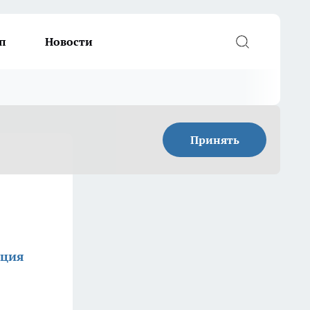
п
Новости
Принять
кция