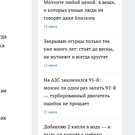
Молчите любой ценой: 4 вещи,
о которых умные люди не
говорят даже близким
13 июля
гда
Закрываю огурцы только так
ка
уже много лет: стоят до весны,
не мутнеют и всегда хрустят
12 июля
На АЗС закончился 95-й:
можно ли один раз залить 92-й
 не
— турбированный двигатель
ошибок не прощает
27 июля
как
Добавляю 2 капли в воду — и
пыль не липнет к мебели