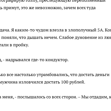
фотографирую толпу, преследующую переполненный
ь примут, это же невозможно, зачем всех туда
дача. Я каким-то чудом влезла в злополучный 5А. Ко
е поняли, что дышать нечем. Слабое дуновение из лю
тали в пробку.
, - надрывался где-то кондуктор.
ько все настолько утрамбовались, что достать деньги
ужчина изловчился достать 100 рублей.
за меня, - послышалось со всех сторон. – Мы отдадим, 