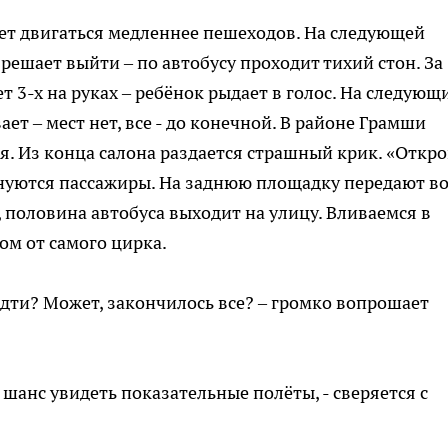
т двигаться медленнее пешеходов. На следующей
решает выйти – по автобусу проходит тихий стон. За
 3-х на руках – ребёнок рыдает в голос. На следующ
ет – мест нет, все - до конечной. В районе Грамши
я. Из конца салона раздается страшный крик. «Откр
волнуются пассажиры. На заднюю площадку передают в
 половина автобуса выходит на улицу. Вливаемся в
ом от самого цирка.
 идти? Может, закончилось все? – громко вопрошает
ь шанс увидеть показательные полёты, - сверяется с