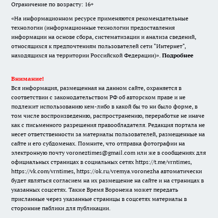
Ограничение по возрасту: 16+
«На информационном ресурсе применяются рекомендательные
технологии (информационные технологии предоставления
информации на основе сбора, систематизации и анализа сведений,
относящихся к предпочтениям пользователей сети "Интернет",
находящихся на территории Российской Федерации)».
Подробнее
Внимание!
Вся информация, размещенная на данном сайте, охраняется в
соответствии с законодательством РФ об авторском праве и не
подлежит использованию кем-либо в какой бы то ни было форме, в
том числе воспроизведению, распространению, переработке не иначе
как с письменного разрешения правообладателя. Редакция портала не
несет ответственности за материалы пользователей, размещенные на
сайте и его субдоменах. Помните, что отправка фотографии на
электронную почту voroneztimes@gmail.com или же в сообщениях для
официальных страницах в социальных сетях
https://t.me/vrntimes
,
https://vk.com/vrntimes
,
https://ok.ru/vremya.voronezha
автоматически
будет являться согласием на их размещение на сайте и на страницах в
указанных соцсетях. Также Время Воронежа может передать
присланные через указанные страницы в соцсетях материалы в
сторонние паблики для публикации.