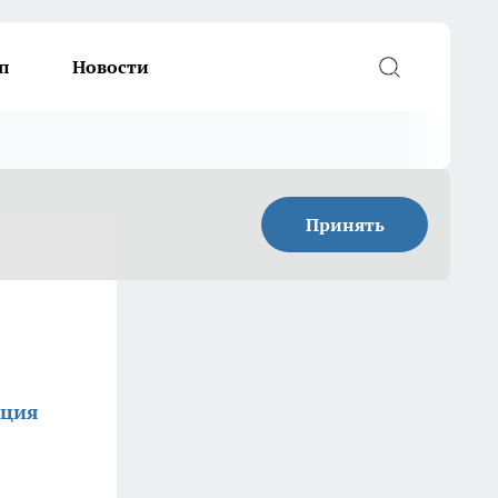
п
Новости
Принять
кция