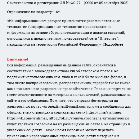
Свидетельство о регистрации ЭЛ № ФС 77 - 90000 от 05 сентября 2025
Ограничение по возрасту: 16+
«На информационном ресурсе применяются рекомендательные
технологии (информационные технологии предоставления
информации на основе сбора, систематизации и анализа сведений,
относящихся к предпочтениям пользователей сети "Интернет",
находящихся на территории Российской Федерации)».
Подробнее
Внимание!
Вся информация, размещенная на данном сайте, охраняется в
соответствии с законодательством РФ об авторском праве и не
подлежит использованию кем-либо в какой бы то ни было форме, в
том числе воспроизведению, распространению, переработке не иначе
как с письменного разрешения правообладателя. Редакция портала не
несет ответственности за материалы пользователей, размещенные на
сайте и его субдоменах. Помните, что отправка фотографии на
электронную почту voroneztimes@gmail.com или же в сообщениях для
официальных страницах в социальных сетях
https://t.me/vrntimes
,
https://vk.com/vrntimes
,
https://ok.ru/vremya.voronezha
автоматически
будет являться согласием на их размещение на сайте и на страницах в
указанных соцсетях. Также Время Воронежа может передать
присланные через указанные страницы в соцсетях материалы в