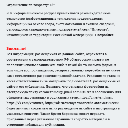
Ограничение по возрасту: 16+
«На информационном ресурсе применяются рекомендательные
технологии (информационные технологии предоставления
информации на основе сбора, систематизации и анализа сведений,
относящихся к предпочтениям пользователей сети "Интернет",
находящихся на территории Российской Федерации)».
Подробнее
Внимание!
Вся информация, размещенная на данном сайте, охраняется в
соответствии с законодательством РФ об авторском праве и не
подлежит использованию кем-либо в какой бы то ни было форме, в
том числе воспроизведению, распространению, переработке не иначе
как с письменного разрешения правообладателя. Редакция портала не
несет ответственности за материалы пользователей, размещенные на
сайте и его субдоменах. Помните, что отправка фотографии на
электронную почту voroneztimes@gmail.com или же в сообщениях для
официальных страницах в социальных сетях
https://t.me/vrntimes
,
https://vk.com/vrntimes
,
https://ok.ru/vremya.voronezha
автоматически
будет являться согласием на их размещение на сайте и на страницах в
указанных соцсетях. Также Время Воронежа может передать
присланные через указанные страницы в соцсетях материалы в
сторонние паблики для публикации.