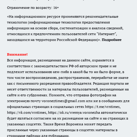
Ограничение по возрасту: 16+
«На информационном ресурсе применяются рекомендательные
технологии (информационные технологии предоставления
информации на основе сбора, систематизации и анализа сведений,
относящихся к предпочтениям пользователей сети "Интернет",
находящихся на территории Российской Федерации)».
Подробнее
Внимание!
Вся информация, размещенная на данном сайте, охраняется в
соответствии с законодательством РФ об авторском праве и не
подлежит использованию кем-либо в какой бы то ни было форме, в
том числе воспроизведению, распространению, переработке не иначе
как с письменного разрешения правообладателя. Редакция портала не
несет ответственности за материалы пользователей, размещенные на
сайте и его субдоменах. Помните, что отправка фотографии на
электронную почту voroneztimes@gmail.com или же в сообщениях для
официальных страницах в социальных сетях
https://t.me/vrntimes
,
https://vk.com/vrntimes
,
https://ok.ru/vremya.voronezha
автоматически
будет являться согласием на их размещение на сайте и на страницах в
указанных соцсетях. Также Время Воронежа может передать
присланные через указанные страницы в соцсетях материалы в
сторонние паблики для публикации.