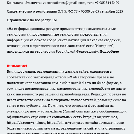
Контакты: Эл.почта: voroneztimes@gmail.com, тел: +7 985 814 3429
Свидетельство о регистрации ЭЛ № ФС 77 - 90000 от 05 сентября 2025
Ограничение по возрасту: 16+
«На информационном ресурсе применяются рекомендательные
технологии (информационные технологии предоставления
информации на основе сбора, систематизации и анализа сведений,
относящихся к предпочтениям пользователей сети "Интернет",
находящихся на территории Российской Федерации)».
Подробнее
Внимание!
Вся информация, размещенная на данном сайте, охраняется в
соответствии с законодательством РФ об авторском праве и не
подлежит использованию кем-либо в какой бы то ни было форме, в
том числе воспроизведению, распространению, переработке не иначе
как с письменного разрешения правообладателя. Редакция портала не
несет ответственности за материалы пользователей, размещенные на
сайте и его субдоменах. Помните, что отправка фотографии на
электронную почту voroneztimes@gmail.com или же в сообщениях для
официальных страницах в социальных сетях
https://t.me/vrntimes
,
https://vk.com/vrntimes
,
https://ok.ru/vremya.voronezha
автоматически
будет являться согласием на их размещение на сайте и на страницах в
указанных соцсетях. Также Время Воронежа может передать