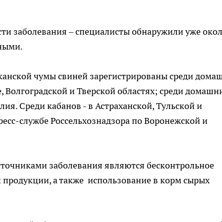
ости заболевания – специалисты обнаружили уже око
ными.
иканской чумы свиней зарегистрированы среди дома
е, Волгоградской и Тверской областях; среди домашн
ия. Cреди кабанов - в Астраханской, Тульской и
пресс-службе Россельхознадзора по Воронежской и
сточниками заболевания являются бесконтрольное
 продукции, а также использование в корм сырых