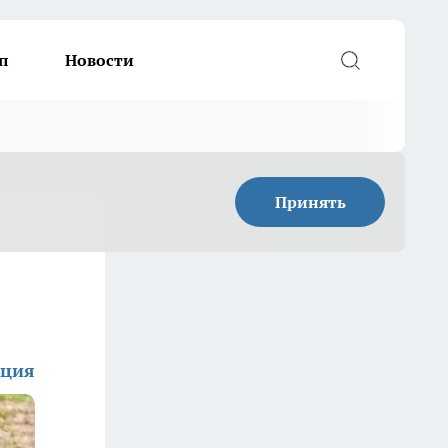
п
Новости
Принять
кция