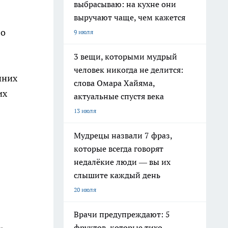
выбрасываю: на кухне они
выручают чаще, чем кажется
ло
9 июля
3 вещи, которыми мудрый
человек никогда не делится:
шних
слова Омара Хайяма,
их
актуальные спустя века
13 июля
Мудрецы назвали 7 фраз,
которые всегда говорят
недалёкие люди — вы их
слышите каждый день
20 июля
Врачи предупреждают: 5
фруктов, которые тихо