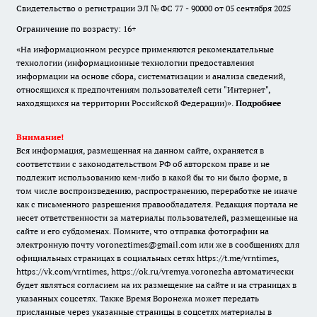
Свидетельство о регистрации ЭЛ № ФС 77 - 90000 от 05 сентября 2025
Ограничение по возрасту: 16+
«На информационном ресурсе применяются рекомендательные
технологии (информационные технологии предоставления
информации на основе сбора, систематизации и анализа сведений,
относящихся к предпочтениям пользователей сети "Интернет",
находящихся на территории Российской Федерации)».
Подробнее
Внимание!
Вся информация, размещенная на данном сайте, охраняется в
соответствии с законодательством РФ об авторском праве и не
подлежит использованию кем-либо в какой бы то ни было форме, в
том числе воспроизведению, распространению, переработке не иначе
как с письменного разрешения правообладателя. Редакция портала не
несет ответственности за материалы пользователей, размещенные на
сайте и его субдоменах. Помните, что отправка фотографии на
электронную почту voroneztimes@gmail.com или же в сообщениях для
официальных страницах в социальных сетях
https://t.me/vrntimes
,
https://vk.com/vrntimes
,
https://ok.ru/vremya.voronezha
автоматически
будет являться согласием на их размещение на сайте и на страницах в
указанных соцсетях. Также Время Воронежа может передать
присланные через указанные страницы в соцсетях материалы в