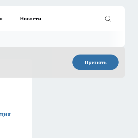
п
Новости
Принять
кция