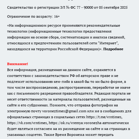
Свидетельство о регистрации ЭЛ № ФС 77 - 90000 от 05 сентября 2025
Ограничение по возрасту: 16+
«На информационном ресурсе применяются рекомендательные
технологии (информационные технологии предоставления
информации на основе сбора, систематизации и анализа сведений,
относящихся к предпочтениям пользователей сети "Интернет",
находящихся на территории Российской Федерации)».
Подробнее
Внимание!
Вся информация, размещенная на данном сайте, охраняется в
соответствии с законодательством РФ об авторском праве и не
подлежит использованию кем-либо в какой бы то ни было форме, в
том числе воспроизведению, распространению, переработке не иначе
как с письменного разрешения правообладателя. Редакция портала не
несет ответственности за материалы пользователей, размещенные на
сайте и его субдоменах. Помните, что отправка фотографии на
электронную почту voroneztimes@gmail.com или же в сообщениях для
официальных страницах в социальных сетях
https://t.me/vrntimes
,
https://vk.com/vrntimes
,
https://ok.ru/vremya.voronezha
автоматически
будет являться согласием на их размещение на сайте и на страницах в
указанных соцсетях. Также Время Воронежа может передать