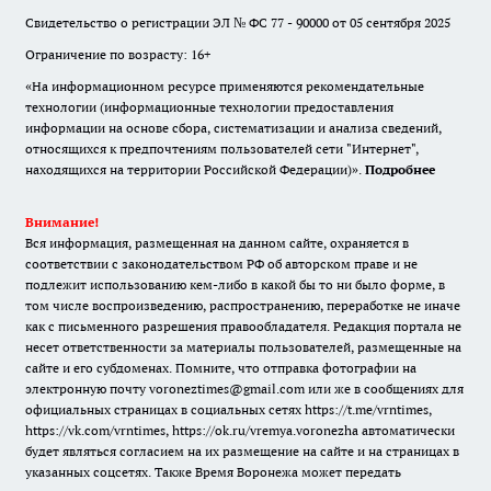
Свидетельство о регистрации ЭЛ № ФС 77 - 90000 от 05 сентября 2025
Ограничение по возрасту: 16+
«На информационном ресурсе применяются рекомендательные
технологии (информационные технологии предоставления
информации на основе сбора, систематизации и анализа сведений,
относящихся к предпочтениям пользователей сети "Интернет",
находящихся на территории Российской Федерации)».
Подробнее
Внимание!
Вся информация, размещенная на данном сайте, охраняется в
соответствии с законодательством РФ об авторском праве и не
подлежит использованию кем-либо в какой бы то ни было форме, в
том числе воспроизведению, распространению, переработке не иначе
как с письменного разрешения правообладателя. Редакция портала не
несет ответственности за материалы пользователей, размещенные на
сайте и его субдоменах. Помните, что отправка фотографии на
электронную почту voroneztimes@gmail.com или же в сообщениях для
официальных страницах в социальных сетях
https://t.me/vrntimes
,
https://vk.com/vrntimes
,
https://ok.ru/vremya.voronezha
автоматически
будет являться согласием на их размещение на сайте и на страницах в
указанных соцсетях. Также Время Воронежа может передать