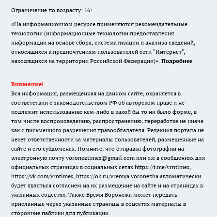
Ограничение по возрасту: 16+
«На информационном ресурсе применяются рекомендательные
технологии (информационные технологии предоставления
информации на основе сбора, систематизации и анализа сведений,
относящихся к предпочтениям пользователей сети "Интернет",
находящихся на территории Российской Федерации)».
Подробнее
Внимание!
Вся информация, размещенная на данном сайте, охраняется в
соответствии с законодательством РФ об авторском праве и не
подлежит использованию кем-либо в какой бы то ни было форме, в
том числе воспроизведению, распространению, переработке не иначе
как с письменного разрешения правообладателя. Редакция портала не
несет ответственности за материалы пользователей, размещенные на
сайте и его субдоменах. Помните, что отправка фотографии на
электронную почту voroneztimes@gmail.com или же в сообщениях для
официальных страницах в социальных сетях
https://t.me/vrntimes
,
https://vk.com/vrntimes
,
https://ok.ru/vremya.voronezha
автоматически
будет являться согласием на их размещение на сайте и на страницах в
указанных соцсетях. Также Время Воронежа может передать
присланные через указанные страницы в соцсетях материалы в
сторонние паблики для публикации.