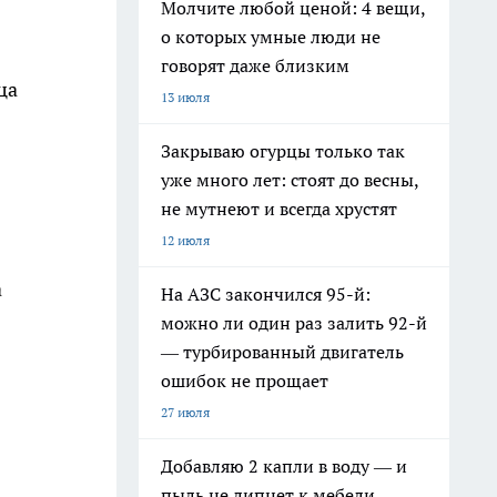
Молчите любой ценой: 4 вещи,
о которых умные люди не
говорят даже близким
ца
13 июля
Закрываю огурцы только так
уже много лет: стоят до весны,
не мутнеют и всегда хрустят
12 июля
а
На АЗС закончился 95-й:
можно ли один раз залить 92-й
— турбированный двигатель
ошибок не прощает
27 июля
Добавляю 2 капли в воду — и
пыль не липнет к мебели