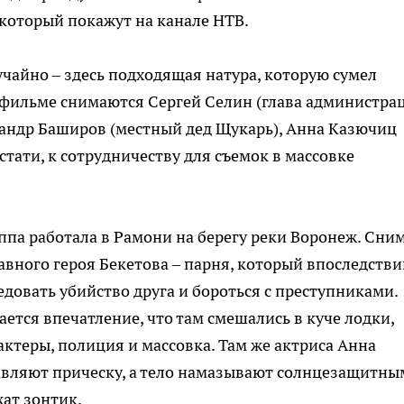
 который покажут на канале НТВ.
учайно – здесь подходящая натура, которую сумел
фильме снимаются Сергей Селин (глава администрац
сандр Баширов (местный дед Щукарь), Анна Казючиц
Кстати, к сотрудничеству для съемок в массовке
уппа работала в Рамони на берегу реки Воронеж. Сни
лавного героя Бекетова – парня, который впоследств
едовать убийство друга и бороться с преступниками.
ается впечатление, что там смешались в куче лодки,
актеры, полиция и массовка. Там же актриса Анна
равляют прическу, а тело намазывают солнцезащитны
ат зонтик.