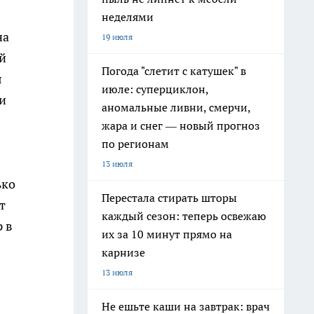
неделями
на
19 июля
й
Погода "слетит с катушек" в
я
июле: суперциклон,
и
аномальные ливни, смерчи,
жара и снег — новый прогноз
по регионам
13 июля
ько
Перестала стирать шторы
т
каждый сезон: теперь освежаю
р в
их за 10 минут прямо на
карнизе
13 июля
Не ешьте каши на завтрак: врач