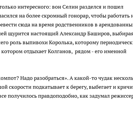
 столько интересного: вон Селин разделся и пошел
гласился на более скромный гонорар, чтобы работать 
ревести сюда на время родственников в арендованны
ухней щурится настоящий Александр Баширов, выбира
 него роль выпивохи Королька, которому периодическ
 в котором отдыхает Колганов, рядом - его именной
омпот? Надо разобраться». А какой-то чудак нескол
ой скорости подкатывает к берегу, выбегает и кричи
 все получилось правдоподобно, как задумал режиссе