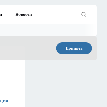
п
Новости
Принять
кция