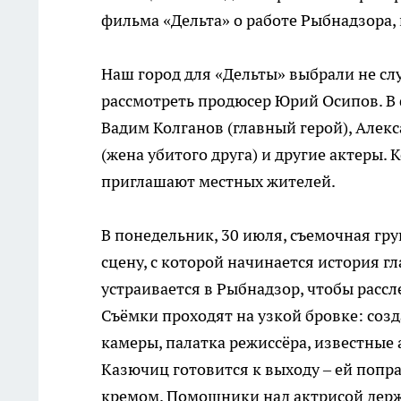
фильма «Дельта» о работе Рыбнадзора,
Наш город для «Дельты» выбрали не сл
рассмотреть продюсер Юрий Осипов. В 
Вадим Колганов (главный герой), Алек
(жена убитого друга) и другие актеры. 
приглашают местных жителей.
В понедельник, 30 июля, съемочная гр
сцену, с которой начинается история г
устраивается в Рыбнадзор, чтобы рассл
Съёмки проходят на узкой бровке: созд
камеры, палатка режиссёра, известные 
Казючиц готовится к выходу – ей поп
кремом. Помощники над актрисой держ