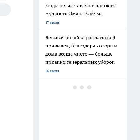
люди не выставляют напоказ:
мудрость Омара Хайяма
17 июля
Ленивая хозяйка рассказала 9
привычек, благодаря которым
дома всегда чисто — больше
никаких генеральных уборок
26 июля
Крышки от бутылок больше не
выбрасываю: на кухне они
выручают чаще, чем кажется
9 июля
Почему сил нет даже после
отдыха: Борис Пастернак