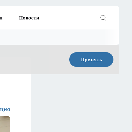
п
Новости
Принять
кция