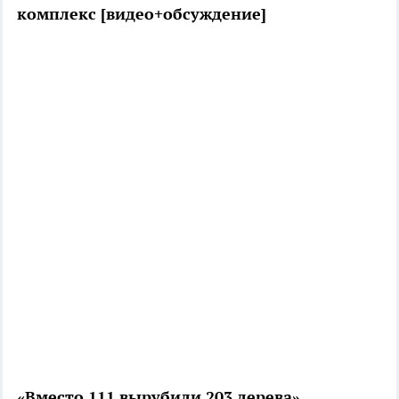
комплекс [видео+обсуждение]
«Вместо 111 вырубили 203 дерева»