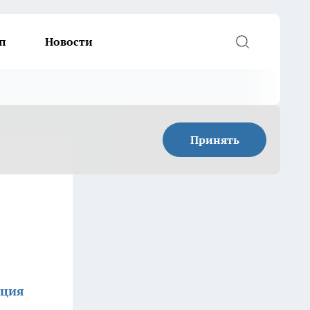
п
Новости
Принять
кция