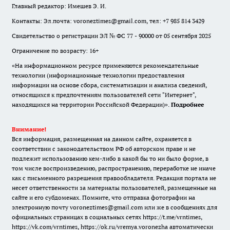
Главный редактор: Имешев Э. И.
Контакты: Эл.почта: voroneztimes@gmail.com, тел: +7 985 814 3429
Свидетельство о регистрации ЭЛ № ФС 77 - 90000 от 05 сентября 2025
Ограничение по возрасту: 16+
«На информационном ресурсе применяются рекомендательные
технологии (информационные технологии предоставления
информации на основе сбора, систематизации и анализа сведений,
относящихся к предпочтениям пользователей сети "Интернет",
находящихся на территории Российской Федерации)».
Подробнее
Внимание!
Вся информация, размещенная на данном сайте, охраняется в
соответствии с законодательством РФ об авторском праве и не
подлежит использованию кем-либо в какой бы то ни было форме, в
том числе воспроизведению, распространению, переработке не иначе
как с письменного разрешения правообладателя. Редакция портала не
несет ответственности за материалы пользователей, размещенные на
сайте и его субдоменах. Помните, что отправка фотографии на
электронную почту voroneztimes@gmail.com или же в сообщениях для
официальных страницах в социальных сетях
https://t.me/vrntimes
,
https://vk.com/vrntimes
,
https://ok.ru/vremya.voronezha
автоматически