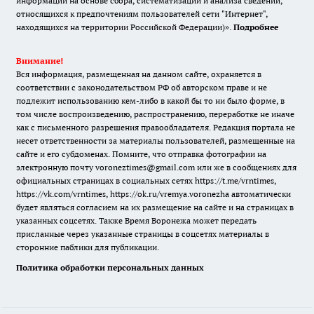
информации на основе сбора, систематизации и анализа сведений,
относящихся к предпочтениям пользователей сети "Интернет",
находящихся на территории Российской Федерации)».
Подробнее
Внимание!
Вся информация, размещенная на данном сайте, охраняется в
соответствии с законодательством РФ об авторском праве и не
подлежит использованию кем-либо в какой бы то ни было форме, в
том числе воспроизведению, распространению, переработке не иначе
как с письменного разрешения правообладателя. Редакция портала не
несет ответственности за материалы пользователей, размещенные на
сайте и его субдоменах. Помните, что отправка фотографии на
электронную почту voroneztimes@gmail.com или же в сообщениях для
официальных страницах в социальных сетях
https://t.me/vrntimes
,
https://vk.com/vrntimes
,
https://ok.ru/vremya.voronezha
автоматически
будет являться согласием на их размещение на сайте и на страницах в
указанных соцсетях. Также Время Воронежа может передать
присланные через указанные страницы в соцсетях материалы в
сторонние паблики для публикации.
Политика обработки персональных данных