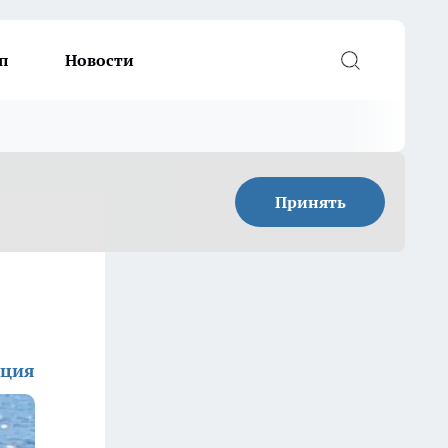
п
Новости
Принять
кция