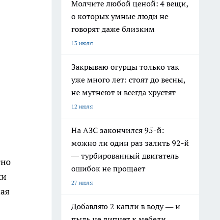
Молчите любой ценой: 4 вещи,
о которых умные люди не
говорят даже близким
13 июля
Закрываю огурцы только так
уже много лет: стоят до весны,
не мутнеют и всегда хрустят
12 июля
На АЗС закончился 95-й:
можно ли один раз залить 92-й
— турбированный двигатель
тно
ошибок не прощает
ки
27 июля
ная
Добавляю 2 капли в воду — и
пыль не липнет к мебели