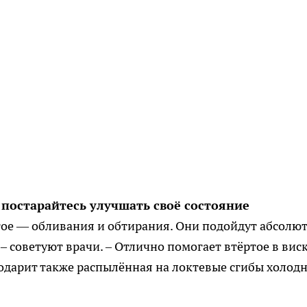
,
постарайтесь улучшать своё состояние
тое — обливания и обтирания. Они подойдут абсолю
 – советуют врачи. – Отлично помогает втёртое в вис
одарит также распылённая на локтевые сгибы холод